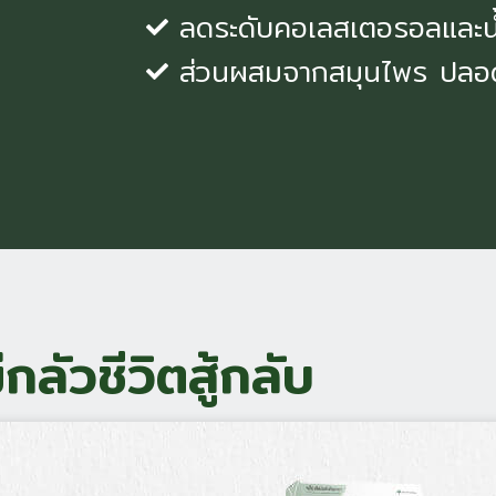
ลดระดับคอเลสเตอรอลและน
ส่วนผสมจากสมุนไพร ปลอ
่กลัวชีวิตสู้กลับ