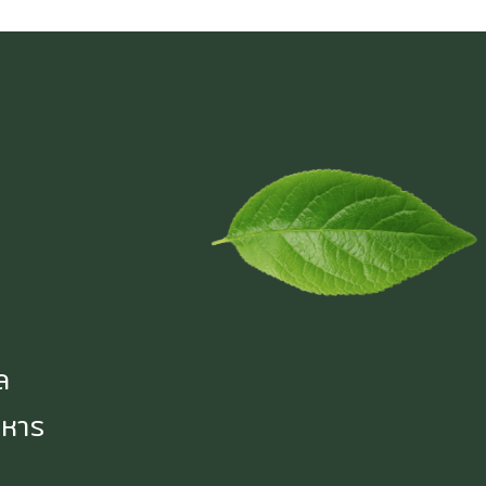
ล
หาร