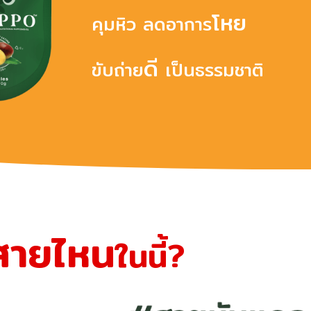
โหย
คุมหิว ลดอาการ
ดี
ขับถ่าย
เป็นธรรมชาติ
สายไหน
ในนี้?