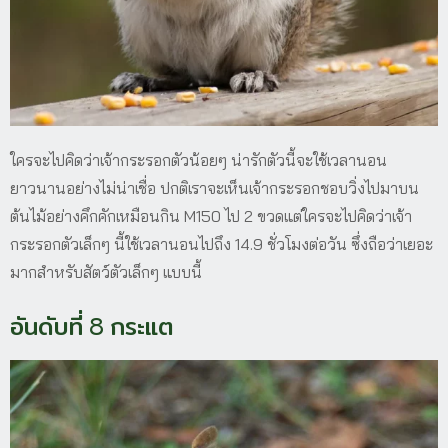
ใครจะไปคิดว่าเจ้ากระรอกตัวน้อยๆ น่ารักตัวนี้จะใช้เวลานอน
ยาวนานอย่างไม่น่าเชื่อ ปกติเราจะเห็นเจ้ากระรอกชอบวิ่งไปมาบน
ต้นไม้อย่างคึกคักเหมือนกิน M150 ไป 2 ขวดแต่ใครจะไปคิดว่าเจ้า
กระรอกตัวเล็กๆ นี้ใช้เวลานอนไปถึง 14.9 ชั่วโมงต่อวัน ซึ่งถือว่าเยอะ
มากสำหรับสัตว์ตัวเล็กๆ แบบนี้
อันดับที่ 8 กระแต