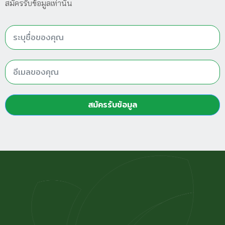
สมัครรับข้อมูลเท่านั้น
สมัครรับข้อมูล