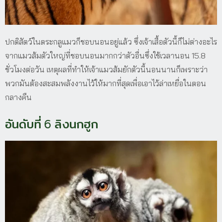
ปกติสัตว์ในตระกลูแมวก็ชอบนอนอยู่แล้ว ซึ่งเจ้าเสื้อตัวนี้ก็ไม่ต่างอะไร
จากแมวส้มตัวใหญ่ที่ชอบนอนมากกว่าตัวอื่นซึ่งใช้เวลานอน 15.8
ชั่วโมงต่อวัน เหตุผลที่ทำให้เจ้าแมวส้มยักตัวนี้นอนนานก็เพราะว่า
พวกมันต้องสะสมพลังงานไว้ให้มากที่สุดเพื่อเอาไว้ล่าเหยื่อในตอน
กลางคืน
อันดับที่ 6 ลิงนกฮูก