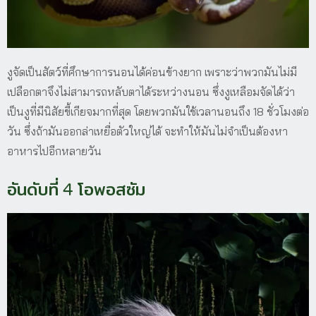
งูจัดเป็นสัตว์ที่ศึกษาการนอนได้ค่อนข้างยาก เพราะว่าพวกมันไม่มี
เปลือกตาจึงไม่สามารถหลับตาได้ระหว่างนอน ซึ่งงูเหลือมจัดได้ว่า
เป็นงูที่มีนิสัยขี้เกียจมากที่สุด โดยพวกมันใช้เวลานอนถึง 18 ชั่วโมงต่อ
วัน ซึ่งถ้ามันออกล่าเหยื่อตัวใหญ่ได้ จะทำให้มันไม่จำเป็นต้องหา
อาหารไปอีกหลายวัน
อันดับที่ 4 โอพอสซัม