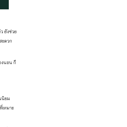
้ว ยังช่วย
ใจสะดวก
้องนอน ก็
ีนนิยม
ที่เหมาะ