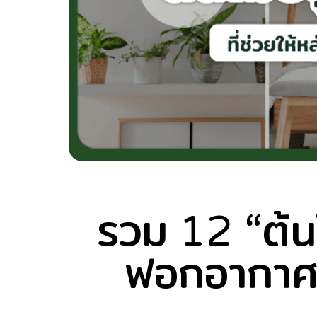
รวม 12 “ต้น
ฟอกอากาศ เ