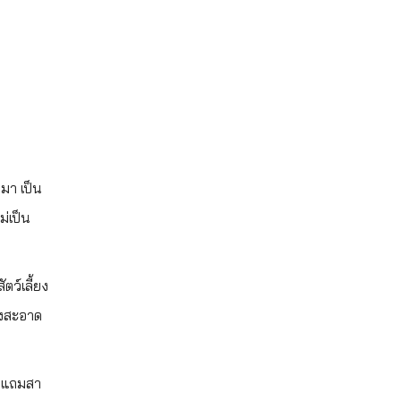
มา เป็น
่เป็น
ตว์เลี้ยง
องสะอาด
่น แถมสา