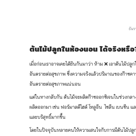
ธัน
ต้นไม้ปลูกในห้องนอน ได้จริงหรื
เมื่อก่อนเราอาจเคยได้ยินกันมาว่า ห้าม ❌ เอาต้นไม้
อันตรายต่อสุขภาพ ซึ่งความจริงแล้วปริมาณของก๊าซคา
อันตรายต่อสุขภาพแน่นอน
แต่ในทางกลับกัน ต้นไม้จะผลิตก๊าซออกซิเจนในช่วงกลางวั
ผลิตออกมา เช่น ฟอร์มาลดีไฮด์ โทลูอีน ไซลีน เบนซีน
และบริสุทธิ์มากขึ้น
โดยในปัจจุบันหลายคนให้ความสนใจกับการมีต้นไม้ปลูก