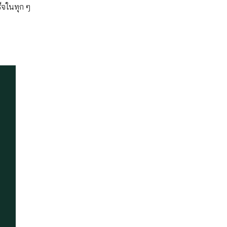
จในทุก ๆ