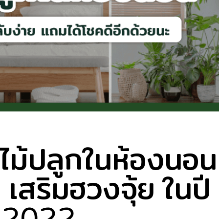
ไม้ปลูกในห้องนอน
สริมฮวงจุ้ย ในปี