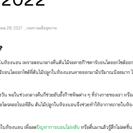
2022
วาคม 28, 2021
,
บทความเพื่อสุขภาพ
อ?
ปลูกในห้องนอน เพราะตอนกลางคืนต้นไม้จะคายก๊าซคาร์บอนไดออกไซด์ออก
ร์บอนไดออกไซด์ที่ต้นไม้ปลูกในห้องนอนคายออกมามีปริมาณน้อยมาก ไม
น พอในช่วงกลางคืนก็ช่วยยับยั้งก๊าซพิษต่าง ๆ ที่ร่างกายของเรา หรือสั
 และไตรคลอโรเอทีลีน ต้นไม้ปลูกในห้องนอนจึงช่วยทำให้อากาศภายในห้
ในห้องนอน เพื่อลด
ปัญหาการนอนไม่หลับ
หรือตื่นมาแล้วรู้สึกไม่สดชื